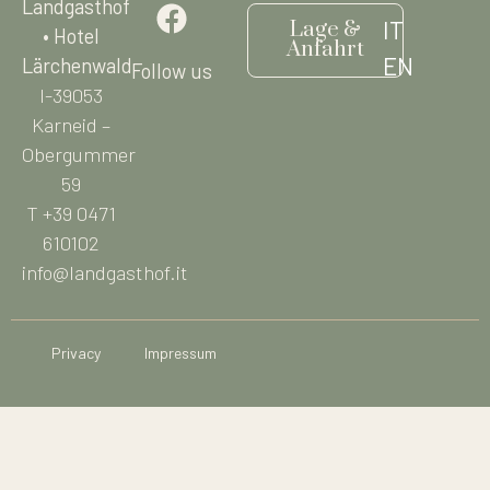
Landgasthof
IT
Lage &
• Hotel
Anfahrt
EN
Lärchenwald
Follow us
I-39053
Karneid –
Obergummer
59
T +39 0471
610102
info@landgasthof.it
Privacy
Impressum