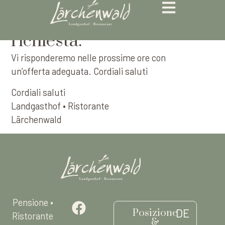
Grazie per la vostra
richiesta.
Vi risponderemo nelle prossime ore con
un’offerta adeguata. Cordiali saluti
Cordiali saluti
Landgasthof • Ristorante
Lärchenwald
Pensione •
DE
Posizione
Ristorante
&