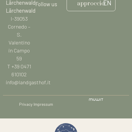
EN
Lärchenwald
approccio
Follow us
Lärchenwald
I-39053
Cornedo –
S.
Valentino
in Campo
59
T +39 0471
610102
info@landgasthof.it
Privacy
Impressum